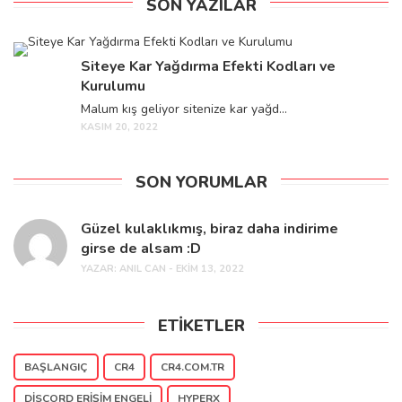
SON YAZILAR
Siteye Kar Yağdırma Efekti Kodları ve
Kurulumu
Malum kış geliyor sitenize kar yağd...
KASIM 20, 2022
SON YORUMLAR
Güzel kulaklıkmış, biraz daha indirime
girse de alsam :D
YAZAR:
ANIL CAN - EKIM 13, 2022
ETIKETLER
BAŞLANGIÇ
CR4
CR4.COM.TR
DISCORD ERIŞIM ENGELI
HYPERX