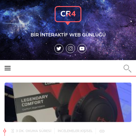
CR4
BIR İNTERAKTIF WEB GÜNLÜĞÜ
,
3 DK. OKUMA SÜRESİ
İNCELEMELER
KIŞISEL