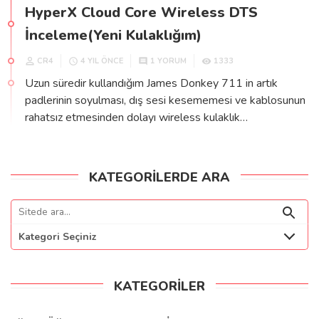
HyperX Cloud Core Wireless DTS
İnceleme(Yeni Kulaklığım)
CR4
1333
4 YIL ÖNCE
1 YORUM
Uzun süredir kullandığım James Donkey 711 in artık
padlerinin soyulması, dış sesi kesememesi ve kablosunun
rahatsız etmesinden dolayı wireless kulaklık…
KATEGORILERDE ARA
Kategori Seçiniz
KATEGORILER